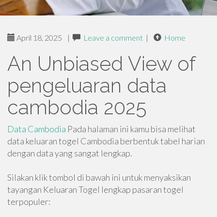
April 18, 2025
|
Leave a comment
|
Home
An Unbiased View of
pengeluaran data
cambodia 2025
Data Cambodia
Pada halaman ini kamu bisa melihat
data keluaran togel Cambodia berbentuk tabel harian
dengan data yang sangat lengkap.
Silakan klik tombol di bawah ini untuk menyaksikan
tayangan Keluaran Togel lengkap pasaran togel
terpopuler: