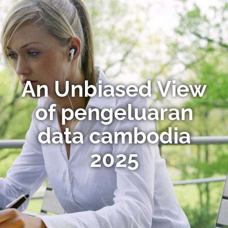
An Unbiased View
of pengeluaran
data cambodia
2025