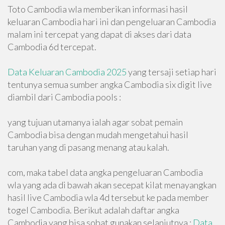
Toto Cambodia wla memberikan informasi hasil
keluaran Cambodia hari ini dan pengeluaran Cambodia
malam ini tercepat yang dapat di akses dari data
Cambodia 6d tercepat.
Data Keluaran Cambodia 2025
yang tersaji setiap hari
tentunya semua sumber angka Cambodia six digit live
diambil dari Cambodia pools :
yang tujuan utamanya ialah agar sobat pemain
Cambodia bisa dengan mudah mengetahui hasil
taruhan yang di pasang menang atau kalah.
com, maka tabel data angka pengeluaran Cambodia
wla yang ada di bawah akan secepat kilat menayangkan
hasil live Cambodia wla 4d tersebut ke pada member
togel Cambodia. Berikut adalah daftar angka
Cambodia yang bisa sobat gunakan selanjutnya :
Data