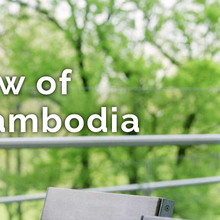
w of
cambodia